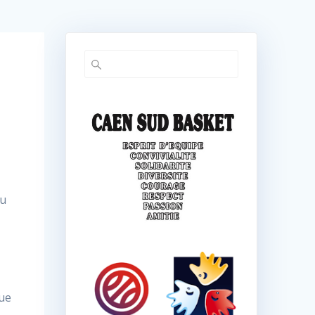
au
que