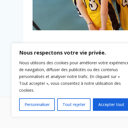
Navigation
Nous respectons votre vie privée.
Précédent :
de
Article
Victoire PNM
Nous utilisons des cookies pour améliorer votre expérienc
précédent :
de navigation, diffuser des publicités ou des contenus
l’article
personnalisés et analyser notre trafic. En cliquant sur «
Tout accepter », vous consentez à notre utilisation des
cookies.
Personnaliser
Tout rejeter
Accepter tout
© 2026 