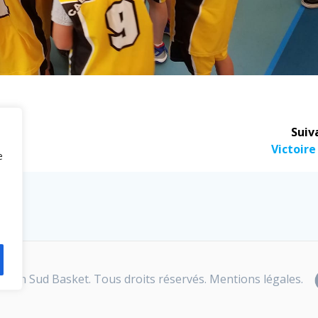
Suiv
Article
Victoire
e
suivant :
Caen Sud Basket. Tous droits réservés.
Mentions légales.