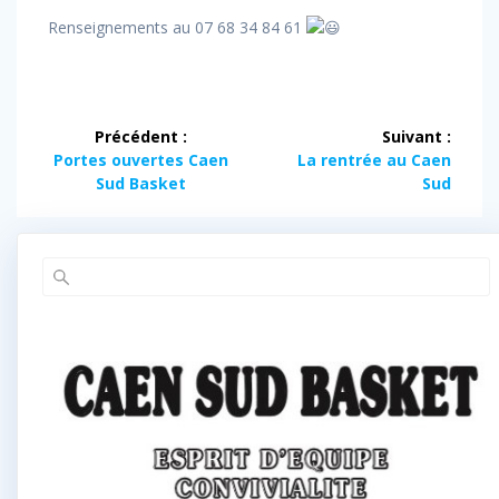
Renseignements au 07 68 34 84 61
Navigation
Précédent :
Suivant :
de
Article
Article
Portes ouvertes Caen
La rentrée au Caen
précédent :
suivant :
Sud Basket
Sud
l’article