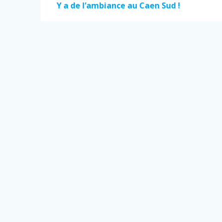
de
Article
Y a de l’ambiance au Caen Sud !
précédent :
l’article