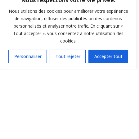
Nous respectons votre vie privée.
MiniBasket !
Nous utilisons des cookies pour améliorer votre expérience
par
Ludovic
le 8 mai 2024
de navigation, diffuser des publicités ou des contenus
personnalisés et analyser notre trafic. En cliquant sur «
Rendez-vous jeudi 9 mai à 9h45 à Mondeville (U9/U11)
Tout accepter », vous consentez à notre utilisation des
et vendredi 10 mai à 10h à Caen Sud (U7) pour les 30
cookies.
ans de la Fête Nationale du MiniBasket ! Nous vous
attendons nombreux lors de ce rendez-vous
incontournable pour partager deux journées sportives !
Personnaliser
Tout rejeter
Accepter tout